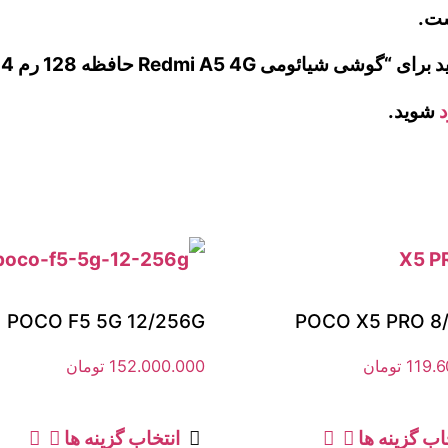
ست.
Re حافظه 128 رم 4 گیگابایت- ریجستر شده”
د
شوید.
POCO F5 5G 12/256G
POCO X5 PRO 8
119.
تومان
152.000.000
تومان
اب گزینه ها
انتخاب گزینه ها