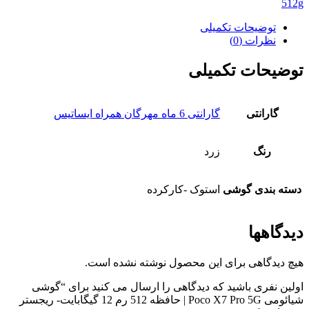
Poco
512g
X7
Pro
توضیحات تکمیلی
5G
نظرات (0)
|
حافظه
توضیحات تکمیلی
512
رم
12
گارانتی
گارانتی 6 ماه مهرگان همراه ایساتیس
گیگابایت-
ریجستر
شده-
رنگ
زرد
استوک
عدد
دسته بندی گوشی
استوک -کارکرده
دیدگاهها
هیچ دیدگاهی برای این محصول نوشته نشده است.
اولین نفری باشید که دیدگاهی را ارسال می کنید برای “گوشی
شیائومی Poco X7 Pro 5G | حافظه 512 رم 12 گیگابایت- ریجستر