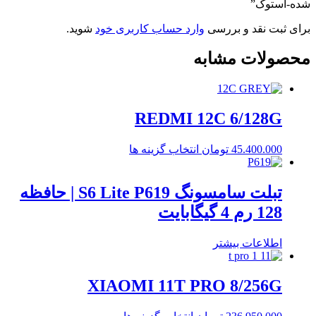
شده-استوک”
برای ثبت نقد و بررسی
وارد حساب کاربری خود
شوید.
محصولات مشابه
REDMI 12C 6/128G
این
45.400.000
تومان
انتخاب گزینه ها
محصول
دارای
انواع
تبلت سامسونگ S6 Lite P619 | حافظه
مختلفی
128 رم 4 گیگابایت
می
باشد.
گزینه
اطلاعات بیشتر
ها
ممکن
XIAOMI 11T PRO 8/256G
است
در
صفحه
این