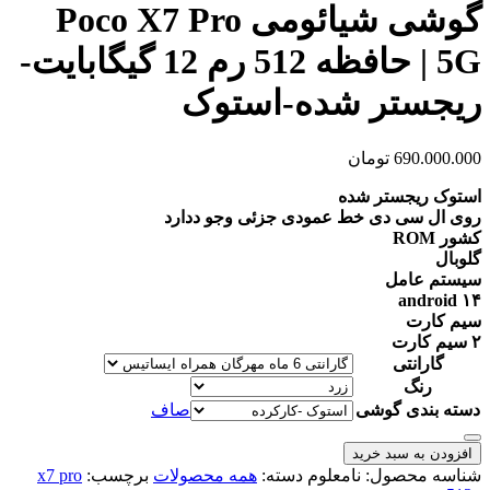
گوشی شیائومی Poco X7 Pro
5G | حافظه 512 رم 12 گیگابایت-
ریجستر شده-استوک
690.000.000
تومان
استوک ریجستر شده
روی ال سی دی خط عمودی جزئی وجو ددارد
کشور ROM
گلوبال
سیستم عامل
android ۱۴
سیم کارت
۲ سیم کارت
گارانتی
رنگ
دسته بندی گوشی
صاف
گوشی
افزودن به سبد خرید
شیائومی
شناسه محصول:
نامعلوم
دسته:
همه محصولات
برچسب:
x7 pro