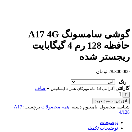
گوشی سامسونگ A17 4G
حافظه 128 رم 4 گیگابایت
ریجستر شده
28.800.000
تومان
رنگ
گارانتی
صاف
گوشی
افزودن به سبد خرید
سامسونگ
شناسه محصول:
نامعلوم
دسته:
همه محصولات
برچسب:
A17
A17
4/128
4G
حافظه
توضیحات
128
توضیحات تکمیلی