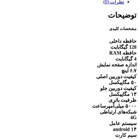
رم
نظرات (0)
4
گیگابایت
توضیحات
ریجستر
شده
مشخصات کلیدی
عدد
حافظه داخلی
128 گیگابایت
حافظه RAM
4 گیگابایت
اندازه صفحه نمایش
۶.۷ اینچ
کیفیت دوربین اصلی
۵۰ مگاپیکسل
کیفیت دوربین جلو
۱۳ مگاپیکسل
ظرفیت باتری
۵۰۰۰ میلی‌آمپرساعت
شبکه‌های ارتباطی
4G
سیستم عامل
android ۱۴
سیم کارت