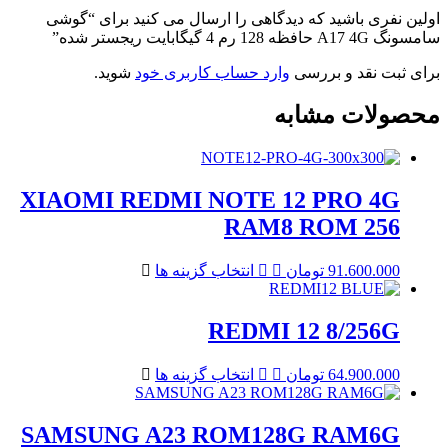
اولین نفری باشید که دیدگاهی را ارسال می کنید برای “گوشی
سامسونگ A17 4G حافظه 128 رم 4 گیگابایت ریجستر شده”
برای ثبت نقد و بررسی
وارد حساب کاربری خود
شوید.
محصولات مشابه
XIAOMI REDMI NOTE 12 PRO 4G
RAM8 ROM 256
این
91.600.000
تومان
انتخاب گزینه ها
محصول
دارای
REDMI 12 8/256G
انواع
مختلفی
می
این
64.900.000
تومان
انتخاب گزینه ها
باشد.
محصول
گزینه
دارای
ها
SAMSUNG A23 ROM128G RAM6G
انواع
ممکن