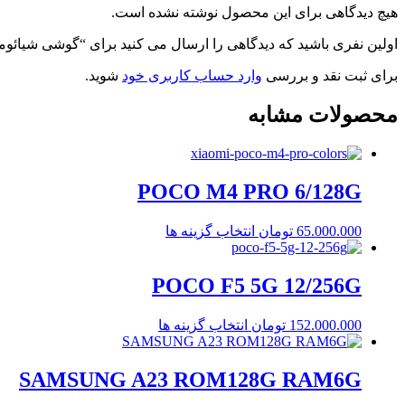
هیچ دیدگاهی برای این محصول نوشته نشده است.
اولین نفری باشید که دیدگاهی را ارسال می کنید برای “گوشی شیائومی 14T Pro 5G حافظه 512 رم 12 گیگابایت-ریجستر 
برای ثبت نقد و بررسی
وارد حساب کاربری خود
شوید.
محصولات مشابه
POCO M4 PRO 6/128G
این
65.000.000
تومان
انتخاب گزینه ها
محصول
دارای
POCO F5 5G 12/256G
انواع
مختلفی
می
این
152.000.000
تومان
انتخاب گزینه ها
باشد.
محصول
گزینه
دارای
ها
SAMSUNG A23 ROM128G RAM6G
انواع
ممکن
مختلفی
است