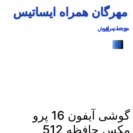
مهرگان همراه ایساتیس
منوی خدمات پس از فروش
گوشی آیفون 16 پرو
مکس حافظه 512