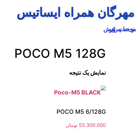
مهرگان همراه ایساتیس
منوی خدمات پس از فروش
POCO M5 128G
نمایش یک نتیجه
POCO M5 6/128G
55.300.000
تومان