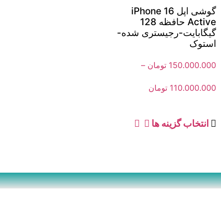
گوشی اپل iPhone 16
Active حافظه 128
گیگابایت-رجیستری شده-
استوک
150.000.000
تومان
–
110.000.000
تومان
انتخاب گزینه ها