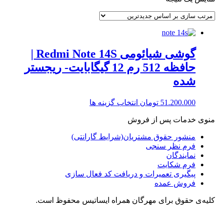
گوشی شیائومی Redmi Note 14S |
حافظه 512 رم 12 گیگابایت- ریجستر
شده
این
51.200.000
تومان
انتخاب گزینه ها
محصول
منوی خدمات پس از فروش
دارای
انواع
منشور حقوق مشتریان(شرایط گارانتی)
مختلفی
فرم نظر سنجی
می
نمایندگان
باشد.
فرم شکایت
گزینه
پیگیری تعمیرات و دریافت کد فعال سازی
ها
فروش عمده
ممکن
است
کلیه‌ی حقوق برای مهرگان همراه ایساتیس محفوظ است.
در
صفحه