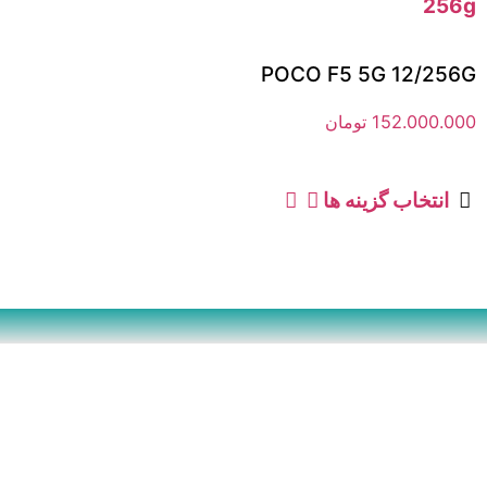
POCO F5 5G 12/256G
152.000.000
تومان
انتخاب گزینه ها