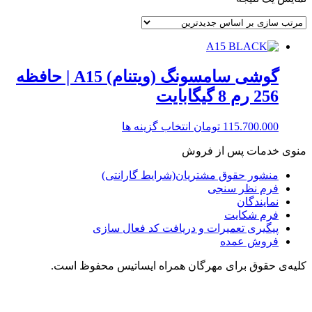
گوشی سامسونگ (ویتنام) A15 | حافظه
256 رم 8 گیگابایت
این
115.700.000
تومان
انتخاب گزینه ها
محصول
منوی خدمات پس از فروش
دارای
انواع
منشور حقوق مشتریان(شرایط گارانتی)
مختلفی
فرم نظر سنجی
می
نمایندگان
باشد.
فرم شکایت
گزینه
پیگیری تعمیرات و دریافت کد فعال سازی
ها
فروش عمده
ممکن
است
کلیه‌ی حقوق برای مهرگان همراه ایساتیس محفوظ است.
در
صفحه
محصول
انتخاب