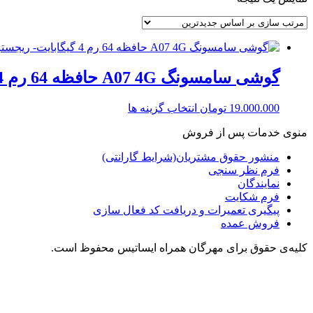
گوشی سامسونگ A07 4G حافظه 64 رم 4 گیگابایت- ریجستر شده
این
19.000.000
تومان
انتخاب گزینه ها
محصول
منوی خدمات پس از فروش
دارای
انواع
منشور حقوق مشتریان(شرایط گارانتی)
مختلفی
فرم نظر سنجی
می
نمایندگان
باشد.
فرم شکایت
گزینه
پیگیری تعمیرات و دریافت کد فعال سازی
ها
فروش عمده
ممکن
است
کلیه‌ی حقوق برای مهرگان همراه ایساتیس محفوظ است.
در
صفحه
محصول
انتخاب
شوند